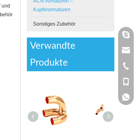
ACR-Armaturen –
f und
Kupferarmaturen
ubehör
Sonstiges Zubehör
annieta
Verwandte
tan@chi
Produkte
+ 86-05
+86 - 1
+86 - 1