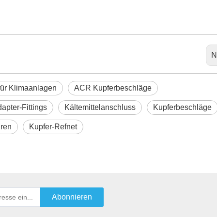
Messing-Schnellschraube
Hühnerfü
direkt durch
für Klimaa
Kupferanschlüsse
N
für Klimaanlagen
ACR Kupferbeschläge
apter-Fittings
Kältemittelanschluss
Kupferbeschläge
ren
Kupfer-Refnet
Abonnieren