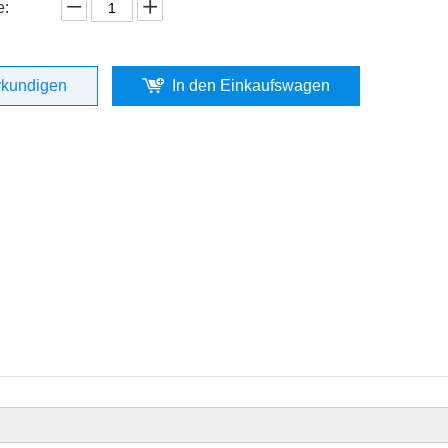
e:
rkundigen
In den Einkaufswagen