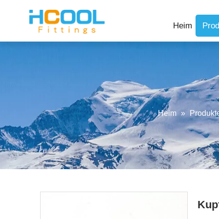
Heim
Prod
Heim
»
Produkt
Kup