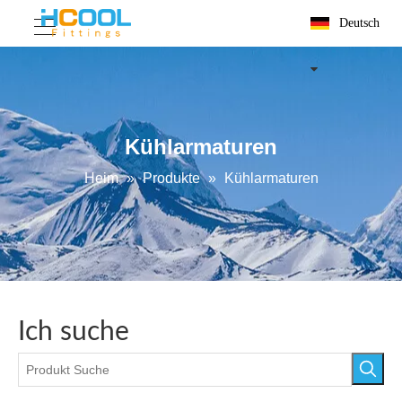
Deutsch
Kühlarmaturen
Heim
»
Produkte
»
Kühlarmaturen
Ich suche