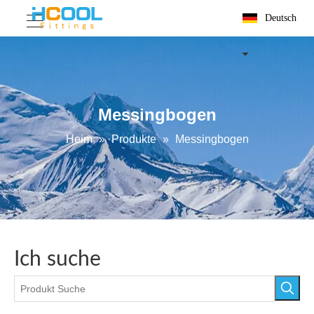
Deutsch
Messingbogen
Heim
»
Produkte
»
Messingbogen
Ich suche