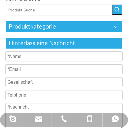
Produktkategorie
Hinterlass eine Nachricht
annietan523@hotmail.com
tan@china-hcool.com
+ 86-0574-87356200
+86 - 13586542571
+86 - 13586542571