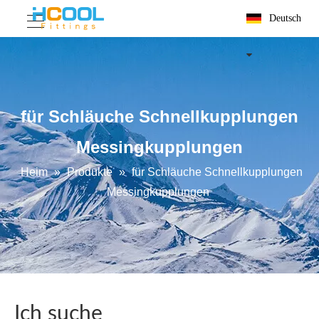
Deutsch
für Schläuche Schnellkupplungen
Messingkupplungen
Heim
»
Produkte
»
für Schläuche Schnellkupplungen
Messingkupplungen
Ich suche